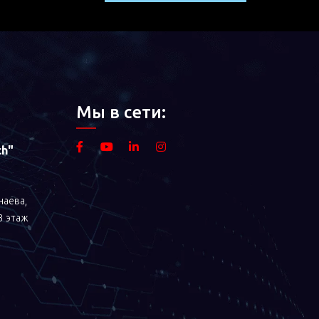
Мы в сети:
ch"
наева,
 3 этаж