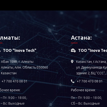
лматы:
Астана:
ТОО "Inova Tech"
ТОО "Inova Te
Абая 109В, г. Алматы
Казахстан, г.Астана,
Алматы, Алм. Область 050060
ул. Динмухамеда Ку
Казахстан
здание 2, БЦ "ССС",
+7 700 470 08 01
+7 700 470 08 01
бочее время:
Рабочее время:
– Пт: 9:00 – 18:00,
Пн – Пт: 9:00 – 18:00,
 – Вс: Выходные
Сб – Вс: Выходные