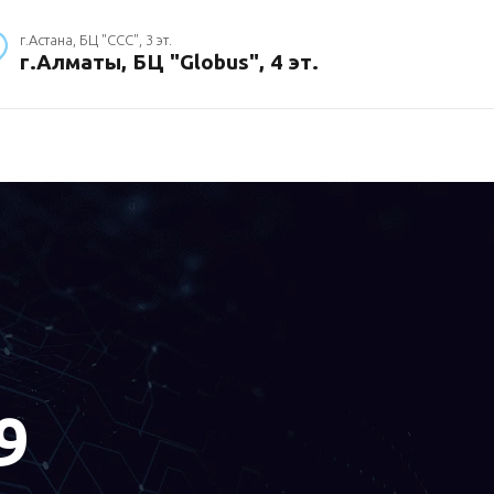
г.Астана, БЦ "ССС", 3 эт.
г.Алматы, БЦ "Globus", 4 эт.
9